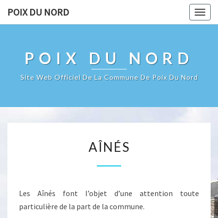
POIX DU NORD
Togg
navig
POIX DU NORD
Site Web Officiel De La Commune De Poix Du Nord
AÎNÉS
AÎNÉS
Les Aînés font l’objet d’une attention toute
particulière de la part de la commune.