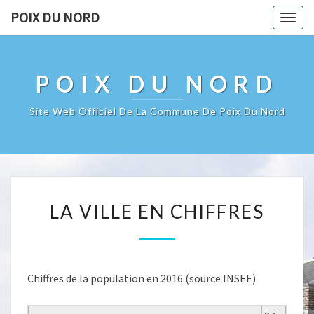
POIX DU NORD
Togg
navig
POIX DU NORD
Site Web Officiel De La Commune De Poix Du Nord
LA
LA VILLE EN CHIFFRES
VILLE
EN
CHIFFRES
Chiffres de la population en 2016 (source INSEE)