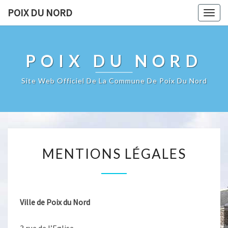
POIX DU NORD
Togg
navig
POIX DU NORD
Site Web Officiel De La Commune De Poix Du Nord
MENTIONS
MENTIONS LÉGALES
LÉGALES
Ville de Poix du Nord