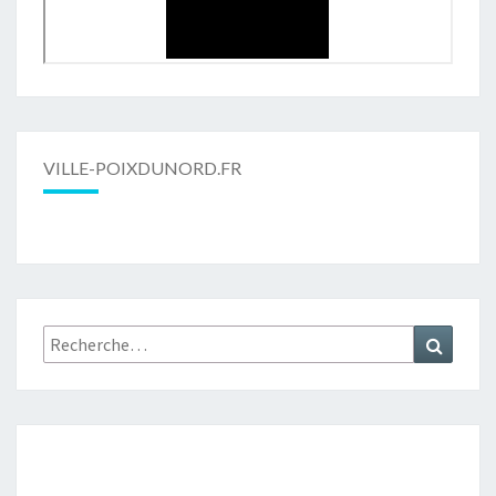
VILLE-POIXDUNORD.FR
Rechercher :
Recher