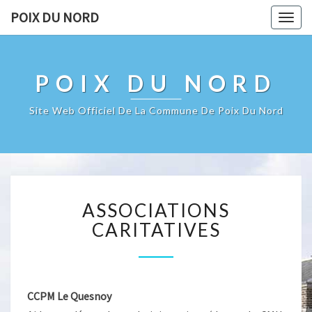
POIX DU NORD
Togg
navig
POIX DU NORD
Site Web Officiel De La Commune De Poix Du Nord
ASSOCIATIONS
ASSOCIATIONS
CARITATIVES
CARITATIVES
CCPM Le Quesnoy