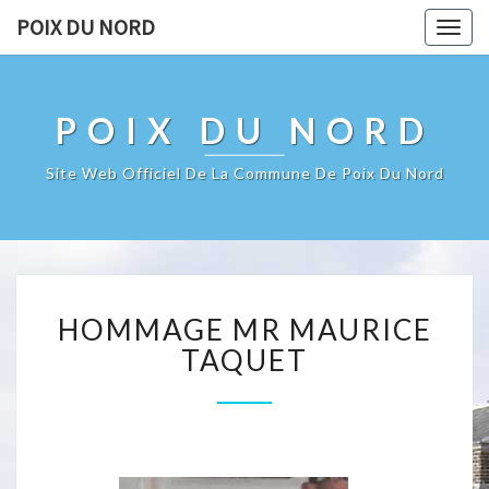
POIX DU NORD
Togg
navig
POIX DU NORD
Site Web Officiel De La Commune De Poix Du Nord
HOMMAGE
HOMMAGE MR MAURICE
MR
MAURICE
TAQUET
TAQUET