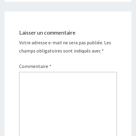
e
l
f
e
e
f
n
e
ê
n
t
ê
r
t
e
r
)
e
Laisser un commentaire
)
Votre adresse e-mail ne sera pas publiée.
Les
champs obligatoires sont indiqués avec
*
Commentaire
*