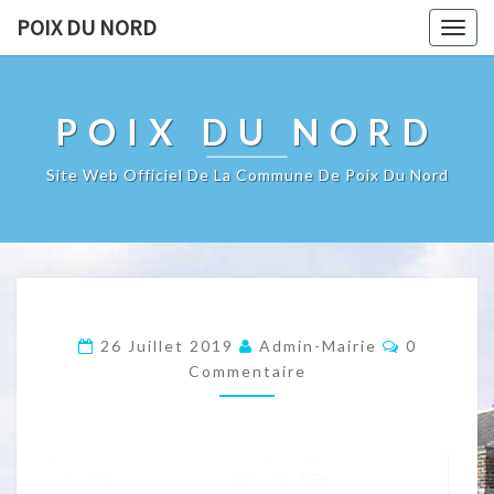
POIX DU NORD
Togg
navig
POIX DU NORD
Site Web Officiel De La Commune De Poix Du Nord
Commenta
26 Juillet 2019
Admin-Mairie
0
Commentaire