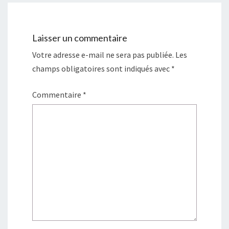
n
e
ê
n
t
ê
r
t
e
r
)
e
Laisser un commentaire
)
Votre adresse e-mail ne sera pas publiée.
Les
champs obligatoires sont indiqués avec
*
Commentaire
*