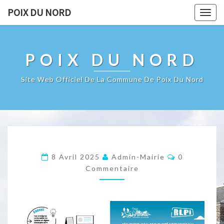
POIX DU NORD
Togg
navig
POIX DU NORD
Site Web Officiel De La Commune De Poix Du Nord
Commentair
8 Avril 2025
Admin-Mairie
0
Commentaire