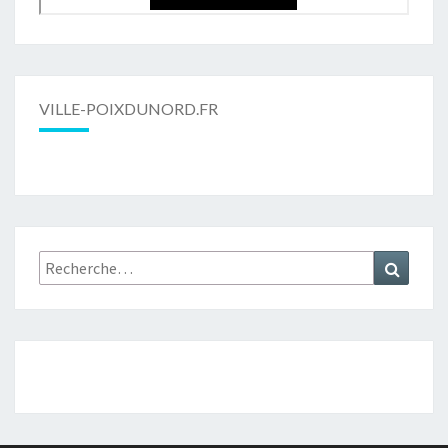
VILLE-POIXDUNORD.FR
Rechercher :
Recher