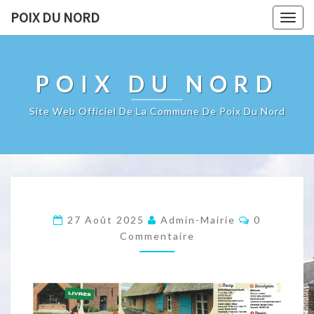
POIX DU NORD
Togg
navig
POIX DU NORD
Site Web Officiel De La Commune De Poix Du Nord
Commentai
27 Août 2025
Admin-Mairie
0
Commentaire