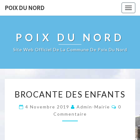
POIX DU NORD
Togg
navig
POIX DU NORD
Site Web Officiel De La Commune De Poix Du Nord
BROCANTE
BROCANTE DES ENFANTS
DES
ENFANTS
Comment
4 Novembre 2019
Admin-Mairie
0
Commentaire