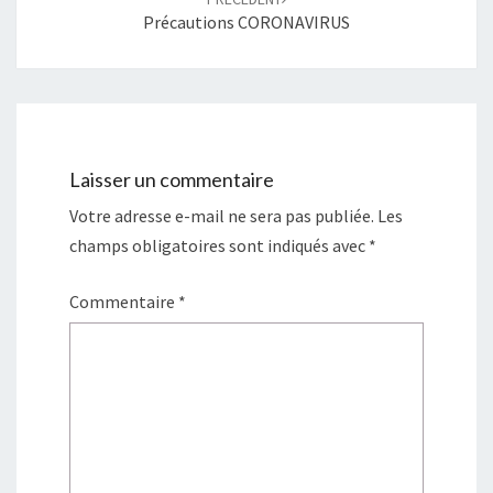
l
e
l
l
Précautions CORONAVIRUS
e
l
f
e
e
f
n
e
ê
n
t
ê
r
t
e
r
)
e
)
Laisser un commentaire
Votre adresse e-mail ne sera pas publiée.
Les
champs obligatoires sont indiqués avec
*
Commentaire
*