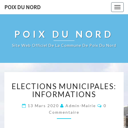
POIX DU NORD
Togg
navig
POIX DU NORD
Site Web Officiel De La Commune De Poix Du Nord
ELECTIONS
ELECTIONS MUNICIPALES:
MUNICIPALES:
INFORMATIONS
INFORMATIONS
Commentai
13 Mars 2020
Admin-Mairie
0
Commentaire