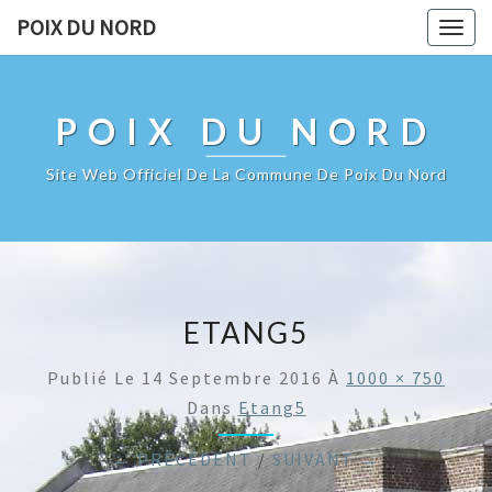
POIX DU NORD
Togg
navig
POIX DU NORD
Site Web Officiel De La Commune De Poix Du Nord
ETANG5
Publié Le
14 Septembre 2016
À
1000 × 750
Dans
Etang5
← PRÉCÉDENT
/
SUIVANT →