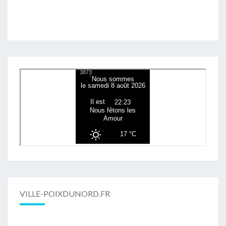
VILLE-POIXDUNORD.FR