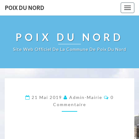
POIX DU NORD
Togg
navig
POIX DU NORD
Site Web Officiel De La Commune De Poix Du Nord
Commentair
21 Mai 2019
Admin-Mairie
0
Commentaire