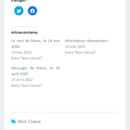
Partager :
C
C
l
l
i
i
q
q
u
u
e
e
z
z
Articles similaires
p
p
o
o
Le mot du Maire, le 14 mai
Information réouverture !
u
u
r
r
2020
30 mai 2020
p
p
a
a
14 mai 2020
Dans "Non classé"
r
r
Dans "Non classé"
t
t
a
a
g
g
Message du Maire, le 24
e
e
r
r
avril 2020 :
s
s
25 avril 2020
u
u
r
r
Dans "Non classé"
T
F
w
a
i
c
t
e
t
b
e
o
r
o
(
k
o
(
u
o
Non Classé
v
u
r
v
e
r