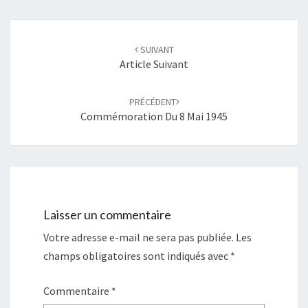
d
e
a
d
n
a
Navigation
s
n
u
s
d'article
n
u
SUIVANT
e
n
n
e
Article Suivant
o
n
u
o
v
u
e
v
PRÉCÉDENT
l
e
l
l
Commémoration Du 8 Mai 1945
e
l
f
e
e
f
n
e
ê
n
t
ê
r
t
e
r
)
e
)
Laisser un commentaire
Votre adresse e-mail ne sera pas publiée.
Les
champs obligatoires sont indiqués avec
*
Commentaire
*