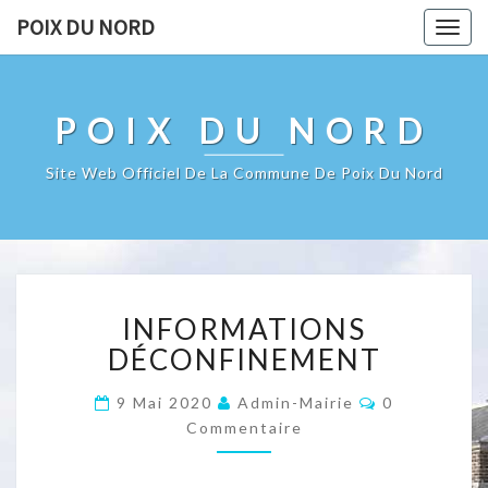
POIX DU NORD
Togg
navig
POIX DU NORD
Site Web Officiel De La Commune De Poix Du Nord
INFORMATIONS
INFORMATIONS
DÉCONFINEMENT
DÉCONFINEMENT
Commentair
9 Mai 2020
Admin-Mairie
0
Commentaire