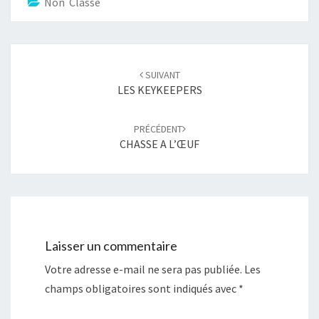
Non Classé
v
u
r
v
e
r
d
e
a
d
n
a
Navigation
s
n
u
s
d'article
n
u
SUIVANT
e
n
n
e
LES KEYKEEPERS
o
n
u
o
v
u
e
v
PRÉCÉDENT
l
e
l
l
CHASSE A L’ŒUF
e
l
f
e
e
f
n
e
ê
n
t
ê
r
t
e
r
)
e
)
Laisser un commentaire
Votre adresse e-mail ne sera pas publiée.
Les
champs obligatoires sont indiqués avec
*