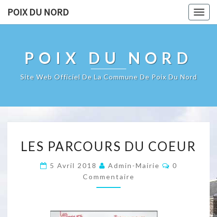
POIX DU NORD
Togg
navig
POIX DU NORD
Site Web Officiel De La Commune De Poix Du Nord
LES
LES PARCOURS DU COEUR
PARCOURS
DU
Commentair
5 Avril 2018
Admin-Mairie
0
COEUR
Commentaire