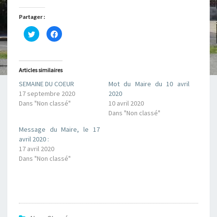
Partager :
C
C
l
l
i
i
q
q
u
u
e
e
z
z
Articles similaires
p
p
o
o
SEMAINE DU COEUR
Mot du Maire du 10 avril
u
u
r
r
17 septembre 2020
2020
p
p
a
a
Dans "Non classé"
10 avril 2020
r
r
Dans "Non classé"
t
t
a
a
g
g
Message du Maire, le 17
e
e
r
r
avril 2020 :
s
s
17 avril 2020
u
u
r
r
Dans "Non classé"
T
F
w
a
i
c
t
e
t
b
e
o
r
o
(
k
o
(
u
o