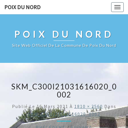
POIX DU NORD
Togg
navig
POIX DU NORD
Site Web Officiel De La Commune De Poix Du Nord
SKM_C300I21031616020_0
002
Publié Le
16 Mars 2021
À
1810 × 2560
Dans
SKM_C300i21031616020_0002
← PRÉCÉDENT
/
SUIVANT →