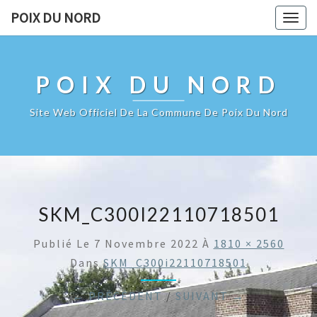
POIX DU NORD
Togg
navig
POIX DU NORD
Site Web Officiel De La Commune De Poix Du Nord
SKM_C300I22110718501
Publié Le
7 Novembre 2022
À
1810 × 2560
Dans
SKM_C300i22110718501
← PRÉCÉDENT
/
SUIVANT →