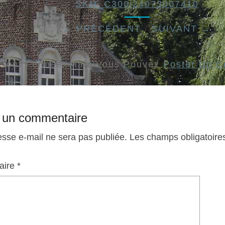
SKM_C300i24073007410
← PRÉCÉDENT
/
SUIVANT →
s Sont Fermés, Mais Vous Pouvez
Poster Un 
r un commentaire
esse e-mail ne sera pas publiée.
Les champs obligatoire
aire
*