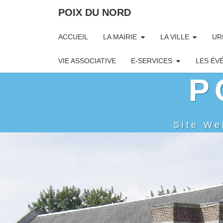
POIX DU NORD
ACCUEIL
LA MAIRIE
LA VILLE
UR
VIE ASSOCIATIVE
E-SERVICES
LES ÉV
P
Site We