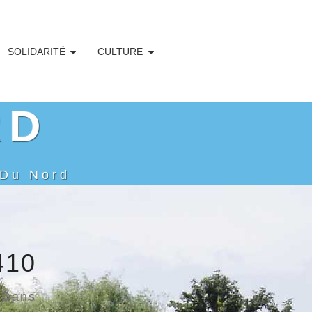
SOLIDARITÉ
CULTURE
RD
 Du Nord
410
Dans