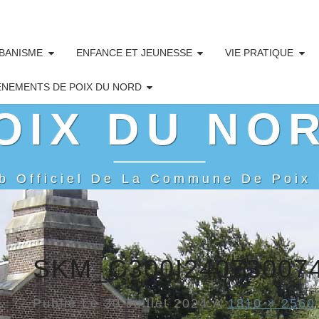
BANISME
ENFANCE ET JEUNESSE
VIE PRATIQUE
ÉNEMENTS DE POIX DU NORD
OIX DU NO
b Officiel De La Commune De Poix
SKM_C300I24073007
Publié Le
30 Juillet 2024
À
1810 × 2560