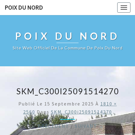
POIX DU NORD
Togg
navig
POIX DU NORD
Site Web Officiel De La Commune De Poix Du Nord
SKM_C300I25091514270
Publié Le
15 Septembre 2025
À
1810 ×
2560
Dans
SKM_C300i25091514270
← PRÉCÉDENT
/
SUIVANT →