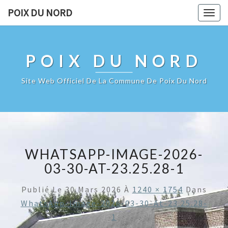
POIX DU NORD
Togg
navig
POIX DU NORD
Site Web Officiel De La Commune De Poix Du Nord
WHATSAPP-IMAGE-2026-
03-30-AT-23.25.28-1
Publié Le
30 Mars 2026
À
1240 × 1754
Dans
WhatsApp-Image-2026-03-30-At-23.25.28-
1