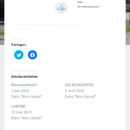
Partager :
C
C
l
l
i
i
q
q
u
u
e
e
z
z
Articles similaires
p
p
o
o
Recensement !
LES KEYKEEPERS
u
u
r
r
2 juin 2020
5 avril 2018
p
p
a
a
Dans "Non classé"
Dans "Non classé"
r
r
t
t
CANTINE
a
a
g
g
21 mai 2019
e
e
r
r
Dans "Non classé"
s
s
u
u
r
r