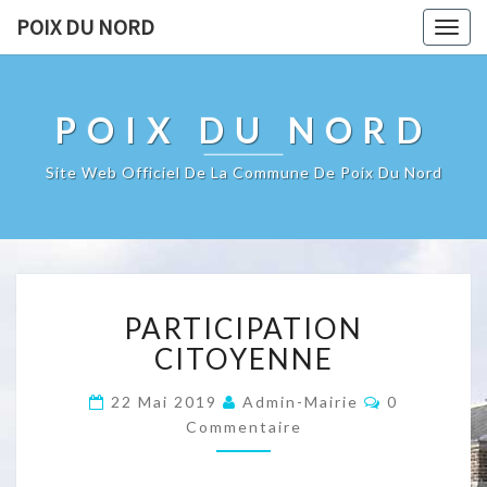
POIX DU NORD
Togg
navig
POIX DU NORD
Site Web Officiel De La Commune De Poix Du Nord
PARTICIPATION
PARTICIPATION
CITOYENNE
CITOYENNE
Commentair
22 Mai 2019
Admin-Mairie
0
Commentaire