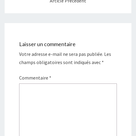
Article Précédent
e
v
l
e
l
l
e
l
f
e
e
f
n
e
ê
n
t
ê
r
t
e
r
)
e
Laisser un commentaire
)
Votre adresse e-mail ne sera pas publiée.
Les
champs obligatoires sont indiqués avec
*
Commentaire
*