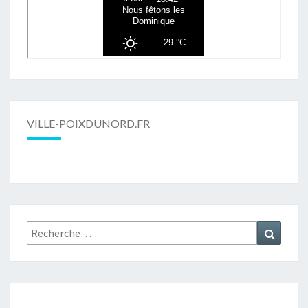
VILLE-POIXDUNORD.FR
Rechercher :
Recher