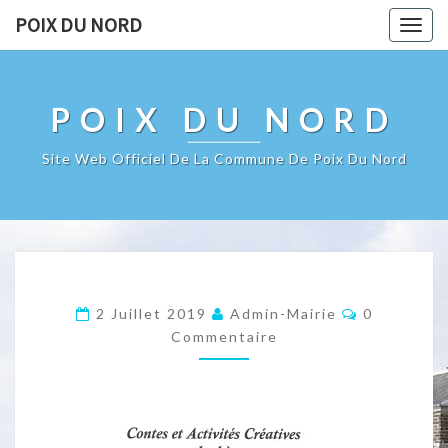
POIX DU NORD
Togg
navig
POIX DU NORD
Site Web Officiel De La Commune De Poix Du Nord
Commentai
2 Juillet 2019
Admin-Mairie
0
Commentaire