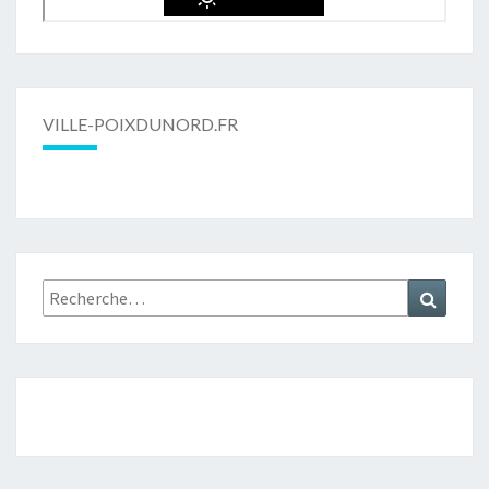
VILLE-POIXDUNORD.FR
Rechercher :
Recher