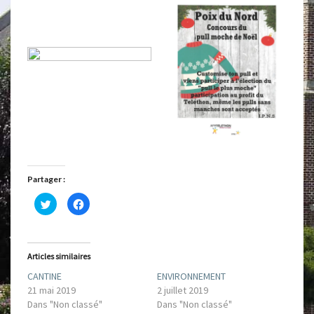
Partager :
C
C
l
l
i
i
q
q
u
u
e
e
z
z
Articles similaires
p
p
o
o
CANTINE
ENVIRONNEMENT
u
u
r
r
21 mai 2019
2 juillet 2019
p
p
a
a
Dans "Non classé"
Dans "Non classé"
r
r