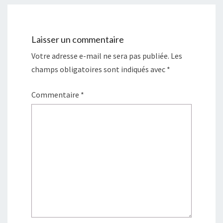
e
f
n
e
ê
n
t
ê
r
t
e
r
)
e
Laisser un commentaire
)
Votre adresse e-mail ne sera pas publiée.
Les
champs obligatoires sont indiqués avec
*
Commentaire
*