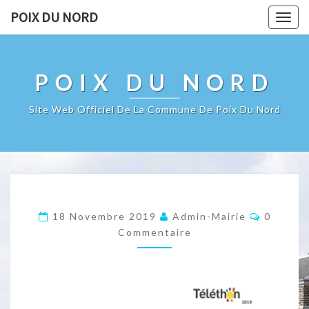
POIX DU NORD
Togg
navig
POIX DU NORD
Site Web Officiel De La Commune De Poix Du Nord
Comment
18 Novembre 2019
Admin-Mairie
0
Commentaire