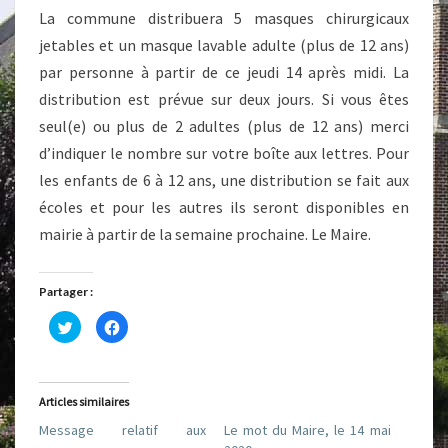
La commune distribuera 5 masques chirurgicaux
jetables et un masque lavable adulte (plus de 12 ans)
par personne à partir de ce jeudi 14 après midi. La
distribution est prévue sur deux jours. Si vous êtes
seul(e) ou plus de 2 adultes (plus de 12 ans) merci
d’indiquer le nombre sur votre boîte aux lettres. Pour
les enfants de 6 à 12 ans, une distribution se fait aux
écoles et pour les autres ils seront disponibles en
mairie à partir de la semaine prochaine. Le Maire.
Partager :
C
C
l
l
i
i
q
q
u
u
e
e
z
z
Articles similaires
p
p
o
o
Message relatif aux
Le mot du Maire, le 14 mai
u
u
r
r