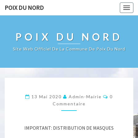
POIX DU NORD
Togg
navig
POIX DU NORD
Site Web Officiel De La Commune De Poix Du Nord
Commentair
13 Mai 2020
Admin-Mairie
0
Commentaire
IMPORTANT: DISTRIBUTION DE MASQUES