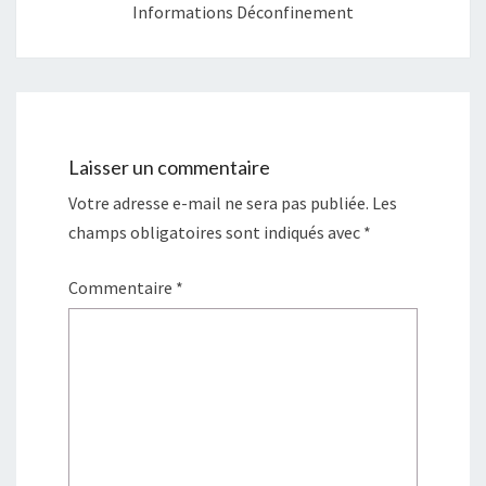
l
l
Informations Déconfinement
e
l
f
e
e
f
n
e
ê
n
t
ê
r
t
e
r
)
e
)
Laisser un commentaire
Votre adresse e-mail ne sera pas publiée.
Les
champs obligatoires sont indiqués avec
*
Commentaire
*