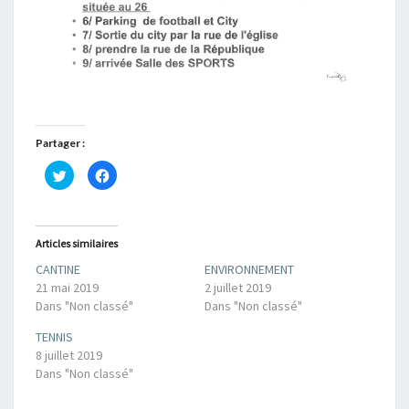
Partager :
C
C
l
l
i
i
q
q
u
u
e
e
z
z
Articles similaires
p
p
o
o
CANTINE
ENVIRONNEMENT
u
u
r
r
21 mai 2019
2 juillet 2019
p
p
a
a
Dans "Non classé"
Dans "Non classé"
r
r
t
t
TENNIS
a
a
g
g
8 juillet 2019
e
e
r
r
Dans "Non classé"
s
s
u
u
r
r