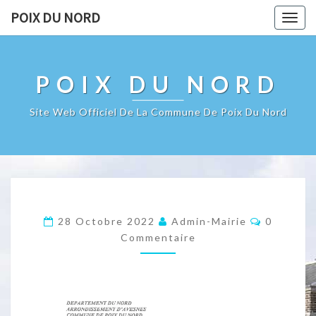
POIX DU NORD
Togg
navig
POIX DU NORD
Site Web Officiel De La Commune De Poix Du Nord
Commenta
28 Octobre 2022
Admin-Mairie
0
Commentaire