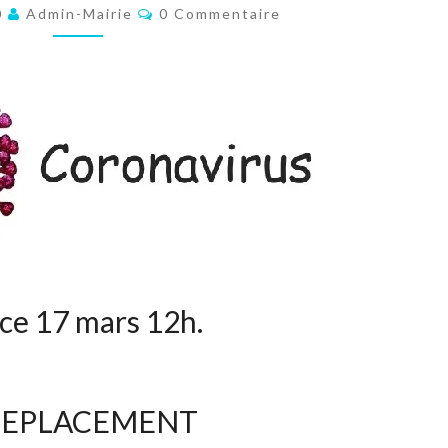
/
Commentaires
0
Admin-Mairie
0 Commentaire
COVID-
19
ce 17 mars 12h.
DEPLACEMENT