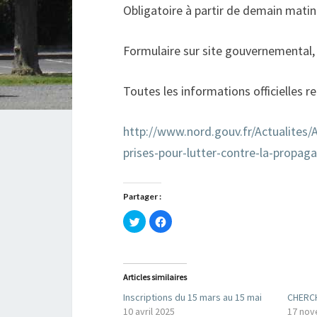
Obligatoire à partir de demain matin
Formulaire sur site gouvernemental
Toutes les informations officielles rep
http://www.nord.gouv.fr/Actualites/
prises-pour-lutter-contre-la-propag
Partager :
C
C
l
l
i
i
q
q
u
u
e
e
z
z
Articles similaires
p
p
o
o
u
u
Inscriptions du 15 mars au 15 mai
CHERC
r
r
10 avril 2025
17 nov
p
p