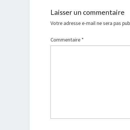
e
l
f
e
e
f
Laisser un commentaire
n
e
ê
n
t
ê
r
t
Votre adresse e-mail ne sera pas pub
e
r
)
e
)
Commentaire
*