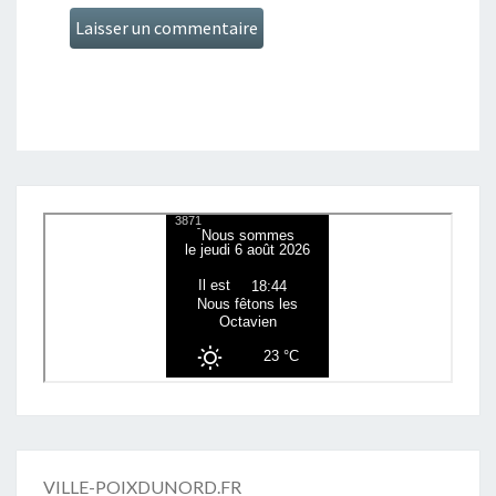
VILLE-POIXDUNORD.FR