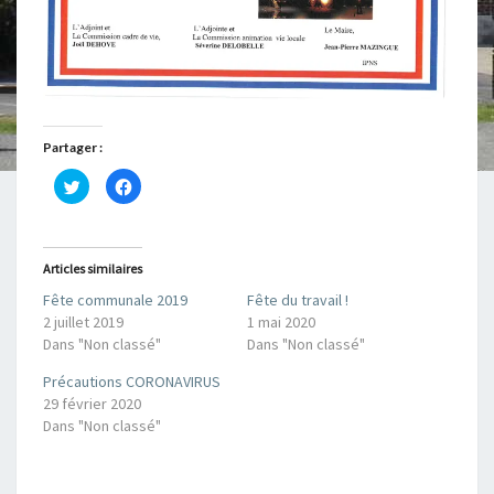
Partager :
C
C
l
l
i
i
q
q
u
u
e
e
z
z
Articles similaires
p
p
o
o
Fête communale 2019
Fête du travail !
u
u
r
r
2 juillet 2019
1 mai 2020
p
p
a
a
Dans "Non classé"
Dans "Non classé"
r
r
t
t
Précautions CORONAVIRUS
a
a
g
g
29 février 2020
e
e
r
r
Dans "Non classé"
s
s
u
u
r
r
T
F
w
a