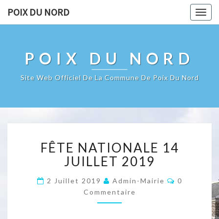
POIX DU NORD
Togg
navig
POIX DU NORD
Site Web Officiel De La Commune De Poix Du Nord
FÊTE
FÊTE NATIONALE 14
NATIONALE
14
JUILLET 2019
JUILLET
2019
Commentai
2 Juillet 2019
Admin-Mairie
0
Commentaire