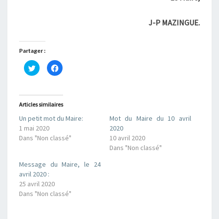
J-P MAZINGUE.
Partager :
C
C
l
l
i
i
q
q
u
u
e
e
z
z
Articles similaires
p
p
o
o
Un petit mot du Maire:
Mot du Maire du 10 avril
u
u
r
r
1 mai 2020
2020
p
p
a
a
Dans "Non classé"
10 avril 2020
r
r
Dans "Non classé"
t
t
a
a
g
g
Message du Maire, le 24
e
e
r
r
avril 2020 :
s
s
25 avril 2020
u
u
r
r
Dans "Non classé"
T
F
w
a
i
c
t
e
t
b