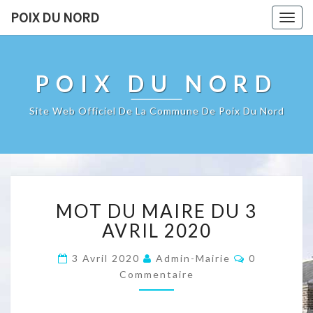
POIX DU NORD
Togg
navig
POIX DU NORD
Site Web Officiel De La Commune De Poix Du Nord
MOT
MOT DU MAIRE DU 3
DU
MAIRE
AVRIL 2020
DU
3
Commentair
3 Avril 2020
Admin-Mairie
0
AVRIL
Commentaire
2020