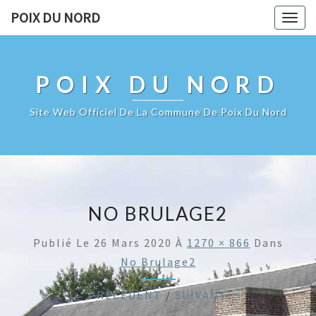
POIX DU NORD
Togg
navig
POIX DU NORD
Site Web Officiel De La Commune De Poix Du Nord
NO BRULAGE2
Publié Le
26 Mars 2020
À
1270 × 866
Dans
No Brulage2
← PRÉCÉDENT
/
SUIVANT →