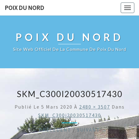
POIX DU NORD
Togg
navig
POIX DU NORD
Site Web Officiel De La Commune De Poix Du Nord
SKM_C300I20030517430
Publié Le
5 Mars 2020
À
2480 × 3507
Dans
SKM_C300i20030517430
← PRÉCÉDENT
/
SUIVANT →