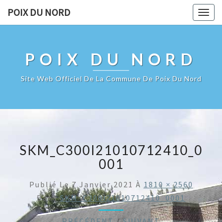
POIX DU NORD
Togg
navig
POIX DU NORD
Site Web Officiel De La Commune De Poix Du Nord
SKM_C300I21010712410_0
001
Publié Le
7 Janvier 2021
À
1810 × 2560
Dans
SKM_C300i21010712410_0001
← PRÉCÉDENT
/
SUIVANT →