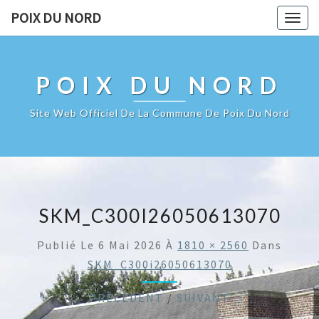
POIX DU NORD
Togg
navig
POIX DU NORD
Site Web Officiel De La Commune De Poix Du Nord
SKM_C300I26050613070
Publié Le
6 Mai 2026
À
1810 × 2560
Dans
SKM_C300i26050613070
← PRÉCÉDENT
/
SUIVANT →