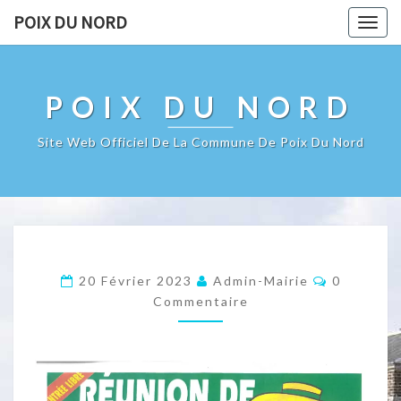
POIX DU NORD
Togg
navig
POIX DU NORD
Site Web Officiel De La Commune De Poix Du Nord
Commenta
20 Février 2023
Admin-Mairie
0
Commentaire