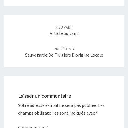
o
(
u
o
v
u
r
v
e
r
Navigation
d
e
a
d
d'article
n
a
SUIVANT
s
n
Article Suivant
u
s
n
u
e
n
n
e
o
n
PRÉCÉDENT
u
o
v
u
Sauvegarde De Fruitiers D’origine Locale
e
v
l
e
l
l
e
l
f
e
e
f
n
e
ê
n
t
ê
r
t
e
r
)
e
Laisser un commentaire
)
Votre adresse e-mail ne sera pas publiée.
Les
champs obligatoires sont indiqués avec
*
Commentaire
*