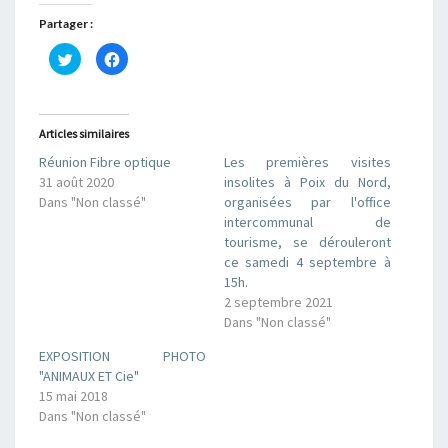
Partager :
C
C
l
l
i
i
q
q
u
u
e
e
z
z
Articles similaires
p
p
o
o
Réunion Fibre optique
Les premières visites
u
u
r
r
31 août 2020
insolites à Poix du Nord,
p
p
a
a
Dans "Non classé"
organisées par l'office
r
r
intercommunal de
t
t
a
a
tourisme, se dérouleront
g
g
e
e
ce samedi 4 septembre à
r
r
15h.
s
s
u
u
2 septembre 2021
r
r
T
F
Dans "Non classé"
w
a
i
c
EXPOSITION PHOTO
t
e
t
b
"ANIMAUX ET Cie"
e
o
r
o
15 mai 2018
(
k
Dans "Non classé"
o
(
u
o
v
u