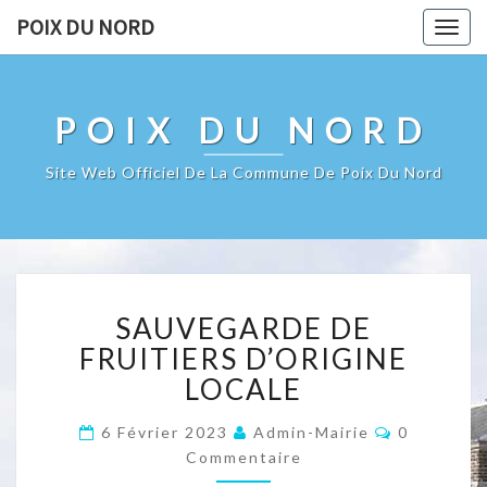
POIX DU NORD
Togg
navig
POIX DU NORD
Site Web Officiel De La Commune De Poix Du Nord
SAUVEGARDE
SAUVEGARDE DE
DE
FRUITIERS
FRUITIERS D’ORIGINE
D’ORIGINE
LOCALE
LOCALE
Commentai
6 Février 2023
Admin-Mairie
0
Commentaire