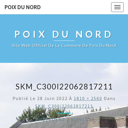
POIX DU NORD
Togg
navig
POIX DU NORD
Site Web Officiel De La Commune De Poix Du Nord
SKM_C300I22062817211
Publié Le
28 Juin 2022
À
1810 × 2560
Dans
SKM_C300i22062817211
← PRÉCÉDENT
/
SUIVANT →