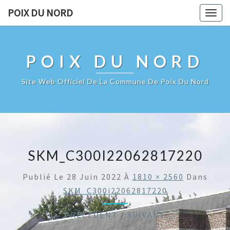
POIX DU NORD
Togg
navig
POIX DU NORD
Site Web Officiel De La Commune De Poix Du Nord
SKM_C300I22062817220
Publié Le
28 Juin 2022
À
1810 × 2560
Dans
SKM_C300i22062817220
← PRÉCÉDENT
/
SUIVANT →